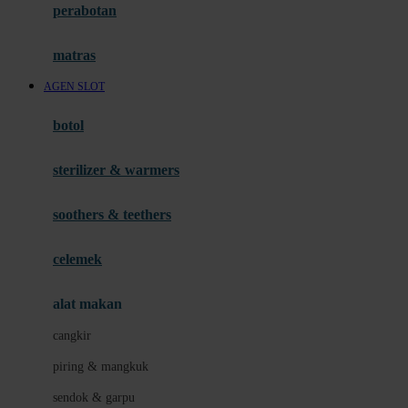
perabotan
Happy Tummy
Hauck
matras
Havaianas
AGEN SLOT
Hegen
botol
Hot Wheels
sterilizer & warmers
Hybrid
soothers & teethers
I
Inlacta DHA
celemek
Interlac
alat makan
Ivenet
cangkir
J
piring & mangkuk
Jack N Jill
sendok & garpu