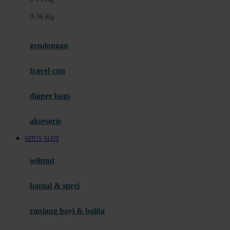
Felt So Sweet
0-36 Kg
Fisher Price
Flipper
gendongan
Friends Of Sally
travel cots
G
diaper bags
Gb
Geko
aksesoris
Graco
SITUS SLOT
Gund
selimut
H
bantal & sprei
Habbie
Haenim
ranjang bayi & balita
Happy Horse