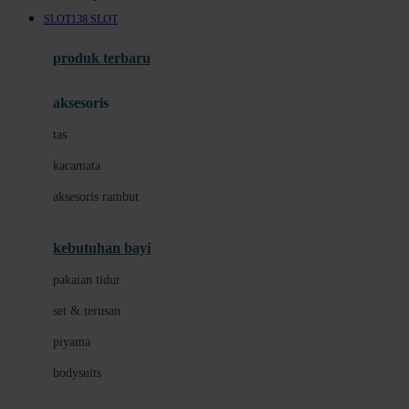
Awan
SLOT138 SLOT
Azetabio
produk terbaru
B
aksesoris
Baabaasheepz
tas
Babiators
kacamata
Baby Dove
aksesoris rambut
Baby Jogger
Baby Rovega
kebutuhan bayi
Babybee
pakaian tidur
Banana Boat
set & terusan
Banz
piyama
Barbie
bodysuits
Beaba