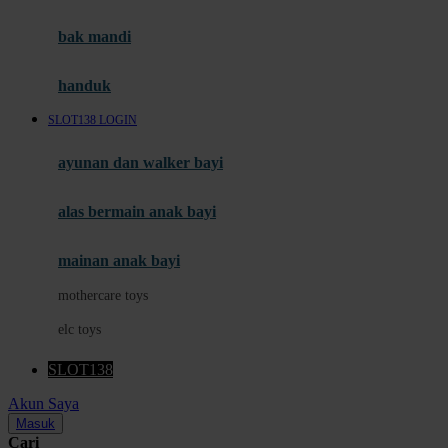
Mini Monkey
Moby
bak mandi
Momami
handuk
Mothercare
SLOT138 LOGIN
Mustela
ayunan dan walker bayi
My Buddy Tag
My K
alas bermain anak bayi
N
mainan anak bayi
Naif
mothercare toys
Nike
elc toys
Nordic Natural
SLOT138
Nuby
Akun Saya
Nuna
Masuk
Cari