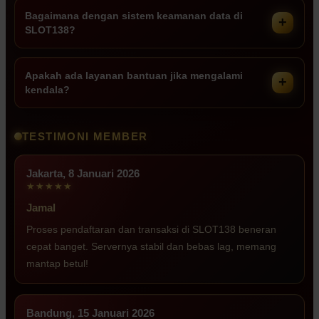
Bagaimana dengan sistem keamanan data di
SLOT138?
Apakah ada layanan bantuan jika mengalami
kendala?
TESTIMONI MEMBER
Jakarta, 8 Januari 2026
★★★★★
Jamal
Proses pendaftaran dan transaksi di SLOT138 beneran
cepat banget. Servernya stabil dan bebas lag, memang
mantap betul!
Bandung, 15 Januari 2026