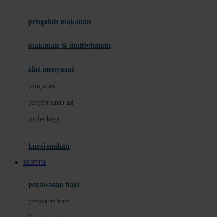
Joie
pengolah makanan
Joolz
Jujube
makanan & multivitamin
K
alat menyusui
Kiddycuts
pompa asi
Kumon
penyimpanan asi
L
cooler bags
Leapfrog
kursi makan
Leclerc
SLOT138
Lee Vierra
Lillebaby
perawatan bayi
Little Bird Told Me
perawatan kulit
Little Miss Janis