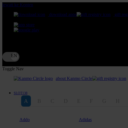
lewati ke Konten
download apps
gift reg
download app from:
Bahasa
ID
Toggle Nav
about Kanmo Circle
SLOT138
A
B
C
D
E
F
G
H
Addo
Adidas