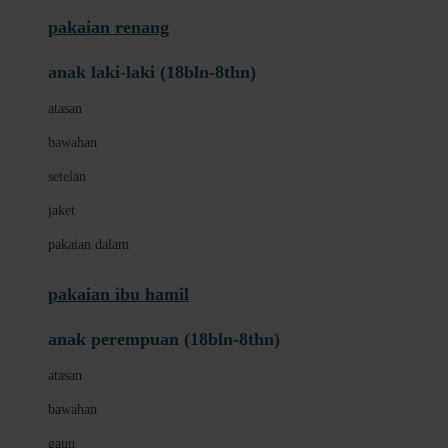
pakaian renang
anak laki-laki (18bln-8thn)
atasan
bawahan
setelan
jaket
pakaian dalam
pakaian ibu hamil
anak perempuan (18bln-8thn)
atasan
bawahan
gaun