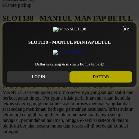
store pickup
Q
SLOT138 - MANTUL MANTAP BETUL
QV Baby
âœ–
SLOT138
menghadirkan standar baru dalam industri hiburan digital
R
dengan mengusung jargon yang populer di kalangan penggemar,
SLOT138 - MANTUL MANTAP BETUL
yaitu "Mantap Betul" atau MANTUL. Sebagai salah satu platform
Real Shades
pilihan utama, platform ini dirancang khusus untuk memenuhi
kebutuhan para pengguna yang menginginkan pengalaman bermain
Red Castle
yang praktis, seru, dan serba cepat. Dengan mengombinasikan
Daftar sekarang & nikmati bonus terbaik!
desain antarmuka modern serta sistem navigasi yang ramah
Ribbon Madness
pengguna, situs ini berhasil menciptakan lingkungan bermain yang
nyaman bagi pemula maupun pengguna berpengalaman.
LOGIN
DAFTAR
S
Keunggulan utama yang membuat SLOT138 berpredikat
MANTUL terletak pada performa servernya yang sangat stabil dan
Sebamed
berkecepatan tinggi. Pengguna tidak perlu khawatir akan kendala
teknis seperti gangguan koneksi atau proses memuat yang lambat
Silver Cross
saat sedang menikmati berbagai permainan kesukaan. Infrastruktur
teknologi canggih yang diterapkan memastikan bahwa setiap
Simply Idea
navigasi, perpindahan halaman, hingga eksekusi sistem di dalam
Skip Hop
platform berjalan secara mulus dan responsif di berbagai kondisi
jaringan.
Spectra