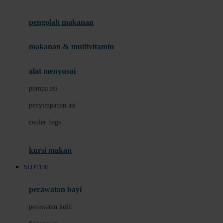
Joie
pengolah makanan
Joolz
Jujube
makanan & multivitamin
K
alat menyusui
Kiddycuts
pompa asi
Kumon
penyimpanan asi
L
cooler bags
Leapfrog
kursi makan
Leclerc
SLOT138
Lee Vierra
Lillebaby
perawatan bayi
Little Bird Told Me
perawatan kulit
Little Miss Janis