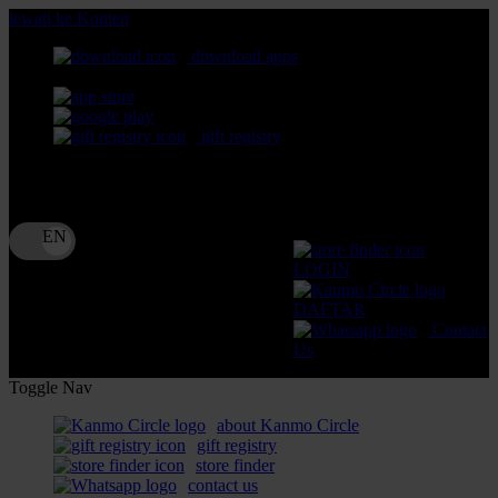
lewati ke Konten
download apps
download app from:
gift registry
Bahasa
ID
LOGIN
DAFTAR
Contact
Us
Toggle Nav
about Kanmo Circle
gift registry
store finder
contact us