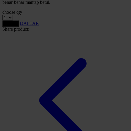
benar-benar mantap betul.
Twistshake
choose qty
TY Toys
DAFTAR
LOGIN
Share product:
U
V
Veja
Vitaflow
Vtech
W
Waterland
Wellness