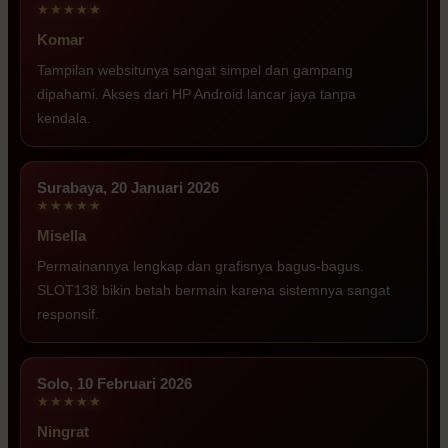
★★★★★
Komar
Tampilan websitunya sangat simpel dan gampang
dipahami. Akses dari HP Android lancar jaya tanpa
kendala.
Surabaya, 20 Januari 2026
★★★★★
Misella
Permainannya lengkap dan grafisnya bagus-bagus.
SLOT138 bikin betah bermain karena sistemnya sangat
responsif.
Solo, 10 Februari 2026
★★★★★
Ningrat