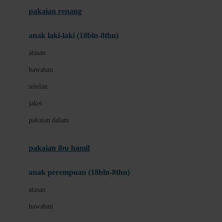
Buggygear
pakaian renang
Bumkins
anak laki-laki (18bln-8thn)
C
atasan
Cetaphil
bawahan
Chicco
setelan
Childlife
jaket
Clevamama
pakaian dalam
Cocolatte
Cottonseeds
pakaian ibu hamil
Cozy N Safe
anak perempuan (18bln-8thn)
Crane
atasan
Cybex
bawahan
D