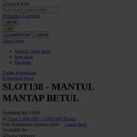
O
Pencarian Lanjutan
Oh Ma Grain
cancel
Okiedog
Cari
cancel
P
Akun Saya
Masuk / buat akun
Peachy
buat akun
Phil & Ted's
Bantuan
Philips Avent
Daftar Keinginan
Keranjang Saya
Pigeon
SLOT138 - MANTUL
Playgro
MANTAP BETUL
Poled Global
Serendah
Rp 5.000
Ponycycle
Earn
1.000.000
-
5.000.000
Bonus
Use Installment Options from
.
Laarn more
Puma
Available for :
Pureats
home delivery