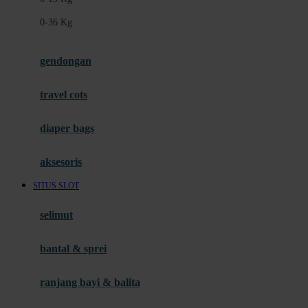
Felt So Sweet
0-36 Kg
Fisher Price
Flipper
gendongan
Friends Of Sally
travel cots
G
diaper bags
Gb
Geko
aksesoris
Graco
SITUS SLOT
Gund
selimut
H
bantal & sprei
Habbie
Haenim
ranjang bayi & balita
Happy Horse