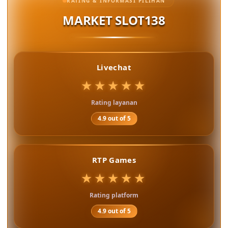
RATING & INFORMASI PILIHAN
MARKET SLOT138
Livechat
Rating layanan
4.9 out of 5
RTP Games
Rating platform
4.9 out of 5