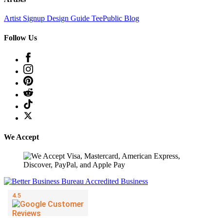
Artist Signup
Design Guide
TeePublic Blog
Follow Us
We Accept