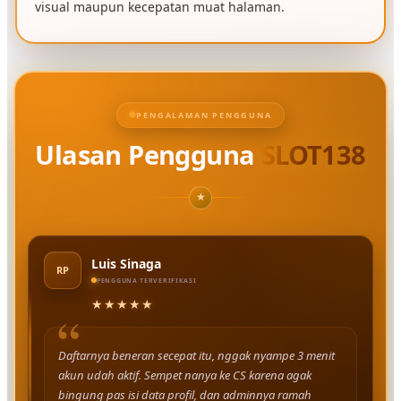
visual maupun kecepatan muat halaman.
PENGALAMAN PENGGUNA
Ulasan Pengguna
SLOT138
★
Luis Sinaga
RP
PENGGUNA TERVERIFIKASI
★★★★★
“
Daftarnya beneran secepat itu, nggak nyampe 3 menit
akun udah aktif. Sempet nanya ke CS karena agak
bingung pas isi data profil, dan adminnya ramah