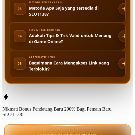
METODE PEMBAYARAN
Metode Apa Saja yang tersedia di
03
SLOT138?
TIPS & TRIK BERMAIN
Adakah Tips & Trik Valid untuk Menang
04
di Game Online?
ALTERNATIF LINK
Bagaimana Cara Mengakses Link yang
05
Terblokir?
Nikmati
Bonus Pendatang Baru 200%
Bagi Pemain Baru
SLOT138!