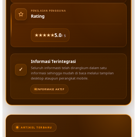
PENILAIAN PENGGUNA
Rating
5.0
★
★
★
★
★
/ 5
Informasi Terintegrasi
Seluruh informasti telah dirangkum dalam satu
✓
informasi sehingga mudah di baca melalui tampilan
desktop ataupun perangkat mobile.
INFORMASI AKTIF
ARTIKEL TERBARU