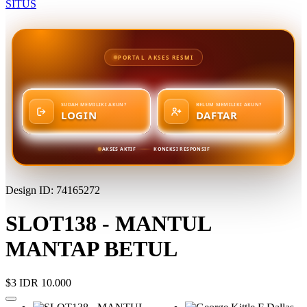
SITUS
PORTAL AKSES RESMI
SUDAH MEMILIKI AKUN?
BELUM MEMILIKI AKUN?
LOGIN
DAFTAR
AKSES AKTIF
KONEKSI RESPONSIF
Design ID: 74165272
SLOT138 - MANTUL
MANTAP BETUL
$3
IDR 10.000