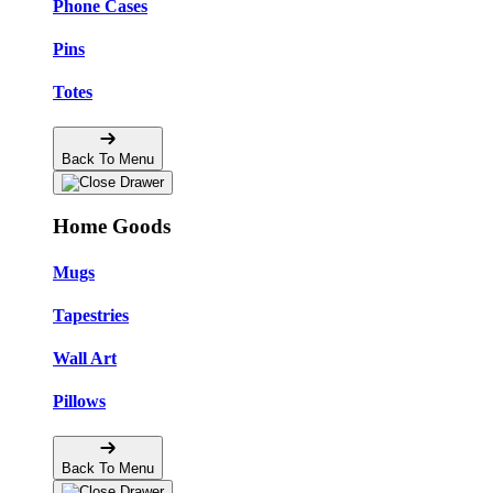
Phone Cases
Pins
Totes
Back To Menu
Home Goods
Mugs
Tapestries
Wall Art
Pillows
Back To Menu