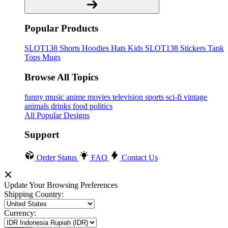
Popular Products
SLOT138
Shorts
Hoodies
Hats
Kids SLOT138
Stickers
Tank
Tops
Mugs
Browse All Topics
funny
music
anime
movies
television
sports
sci-fi
vintage
animals
drinks
food
politics
All Popular Designs
Support
Order Status
FAQ
Contact Us
Update Your Browsing Preferences
Shipping Country:
Currency: