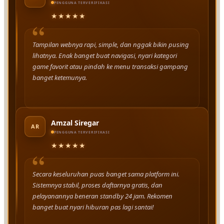
PENGGUNA TERVERIFIKASI
★★★★★
“
Tampilan webnya rapi, simple, dan nggak bikin pusing
lihatnya. Enak banget buat navigasi, nyari kategori
game favorit atau pindah ke menu transaksi gampang
banget ketemunya.
Amzal Siregar
AR
PENGGUNA TERVERIFIKASI
★★★★★
“
Secara keseluruhan puas banget sama platform ini.
Sistemnya stabil, proses daftarnya gratis, dan
pelayanannya beneran standby 24 jam. Rekomen
banget buat nyari hiburan pas lagi santai!